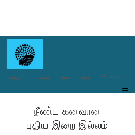
Skip
to
content
PAGES
PAGES
BLOG
BLOG
SIGN IN
நீண்ட கனவான
புதிய இறை இல்லம்