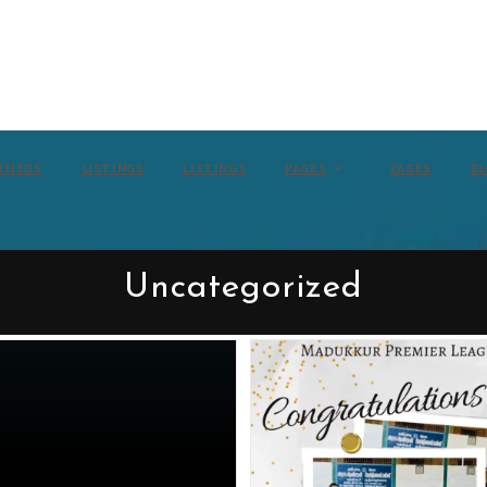
IFIEDS
LISTINGS
LISTINGS
PAGES
PAGES
B
Uncategorized