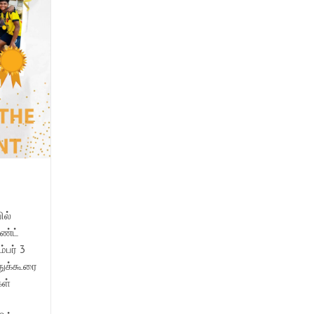
ில்
ெண்ட்
்பர் 3
துக்கூரை
கள்