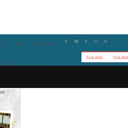
LOG
BLOG
SIGN IN
First Item
First Ite