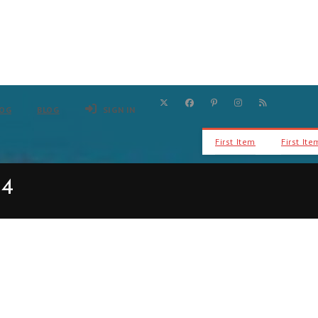
LOG
BLOG
SIGN IN
First Item
First Ite
24